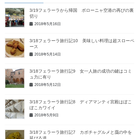
3/19フェラーラから帰国 ボローニャ空港の再びの裏
切り
2018年5月16日
3/18フェラーラ旅行記10 美味しい料理は超スローペ
ース
2018年5月14日
3/18フェラーラ旅行記9 女一人旅の成功の鍵はコミ
ュ力に有り
2018年5月12日
3/18フェラーラ旅行記8 ディアマンティ宮殿はぼこ
ぼこカワイイ
2018年5月9日
3/18フェラーラ旅行記7 カボチャグルメと靄の中を
延びる道