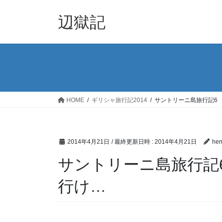
コ
ナ
ン
ビ
辺獄記
テ
ゲ
ン
ー
ツ
シ
へ
ョ
ス
ン
キ
に
ッ
移
HOME
ギリシャ旅行記2014
サントリーニ島旅行記6
プ
動
2014年4月21日
/ 最終更新日時 :
2014年4月21日
he
サントリーニ島旅行記
行け…