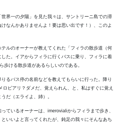
「世界一の夕陽」を見た我々は、サントリーニ島での滞
負けなんかありませんよ！要は思い出です！）、このよ
ホテルのオーナーが教えてくれた「フィラの散歩道（何
にした。イアからフィラに行くバスに乗り、フィラに着
がら歩ける散歩道があるらしいのである。
降りるバス停の名前などを教えてもらいに行った。降り
い。イメロビアリ？ダメだ、覚えられん、と、私はすぐに覚え
ようだ（エライよ、姉）。
いるオーナーは、imerovialiからフィラまで歩き、
くといいよと言ってくれたが、鈍足の我々にそんなあち