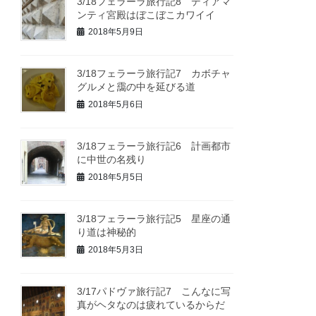
3/18フェラーラ旅行記8 ディアマ
ンティ宮殿はぼこぼこカワイイ
2018年5月9日
3/18フェラーラ旅行記7 カボチャ
グルメと靄の中を延びる道
2018年5月6日
3/18フェラーラ旅行記6 計画都市
に中世の名残り
2018年5月5日
3/18フェラーラ旅行記5 星座の通
り道は神秘的
2018年5月3日
3/17パドヴァ旅行記7 こんなに写
真がヘタなのは疲れているからだ