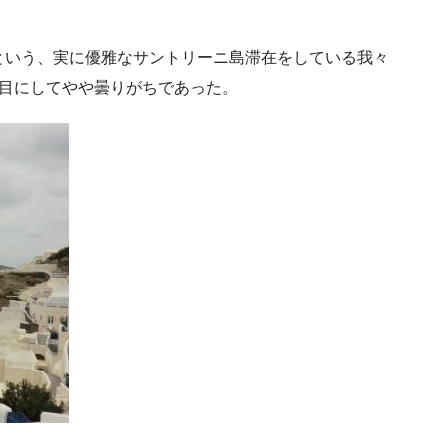
という、実に優雅なサントリーニ島滞在をしている我々
日目にしてやや曇りがちであった。