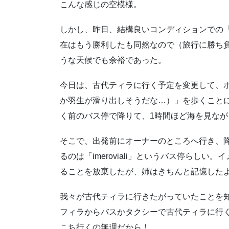
こんな感じの空模様。
しかし、昨日、結構良いコンディションでの
在はもう勝利したも同然なので（旅行に勝ち
うな天候でも余裕であった。
今日は、古代ティラに行く予定を変更して、
か羽生が滑り出しそうだな…）」を歩くこと
く前のバス停で降りて、1時間ほど海を見な
そこで、出発前にオーナーのところへ行き、
るのは「imeroviali」というバス停らし
ることを放棄したが、姉はきちんと記憶した
我々が古代ティラに行きたがっていたことを知って
フィラからバスかタクシーで古代ティラに行
こち行くの無理だから！