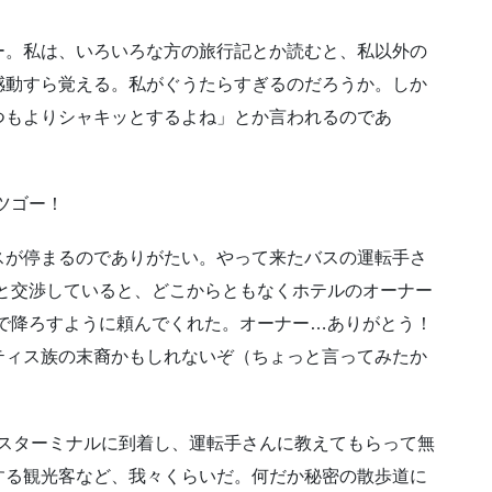
ー。私は、いろいろな方の旅行記とか読むと、私以外の
感動すら覚える。私がぐうたらすぎるのだろうか。しか
つもよりシャキッとするよね」とか言われるのであ
ッツゴー！
スが停まるのでありがたい。やって来たバスの運転手さ
ほしいと交渉していると、どこからともなくホテルのオーナー
aliで降ろすように頼んでくれた。オーナー…ありがとう！
ティス族の末裔かもしれないぞ（ちょっと言ってみたか
liのバスターミナルに到着し、運転手さんに教えてもらって無
する観光客など、我々くらいだ。何だか秘密の散歩道に