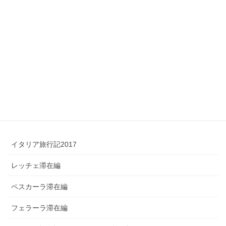
3/2ローマ旅行記16 天使なのに
小悪魔の笑みで
2013年5月10日
検索
イタリア旅行記2017
レッチェ滞在編
ペスカーラ滞在編
フェラーラ滞在編