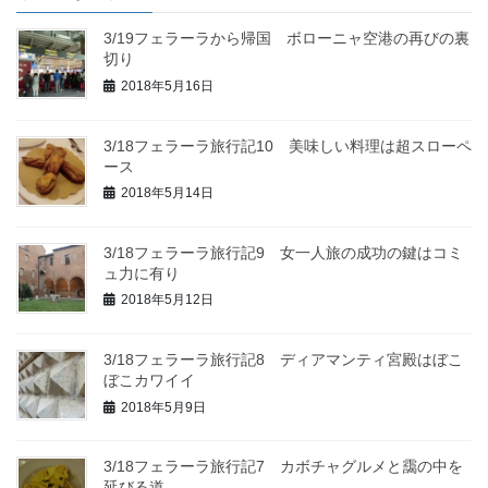
3/19フェラーラから帰国 ボローニャ空港の再びの裏
切り
2018年5月16日
3/18フェラーラ旅行記10 美味しい料理は超スローペ
ース
2018年5月14日
3/18フェラーラ旅行記9 女一人旅の成功の鍵はコミ
ュ力に有り
2018年5月12日
3/18フェラーラ旅行記8 ディアマンティ宮殿はぼこ
ぼこカワイイ
2018年5月9日
3/18フェラーラ旅行記7 カボチャグルメと靄の中を
延びる道