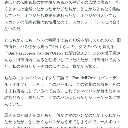
先ほどの伝統衣装の女性像があるバス停近くの広場に戻ると、行
くときには全然いなかったオヤジたちが、どこからともなく集結
していた。オヤジたち昼寝が終わったな。オヤジが何人いても、
スカンノの伝統衣装は女性用なので、スカンノ・ドレスには会え
ないのだ。
とにもかくにも、バスの時間まであと10分を切っていたので、旧
市街外、バス停から走って2分くらいの、クマのパンが買える
「Bar Pasticceria Pan dell’Orso」に駆け込んだ。このお菓子屋さ
んも、旧市街内にあると勘違いしていたのだが、旧市街外であっ
た。私の事前リサーチ力の低さには、我ながら驚く。
ちなみにクマのパンはイタリア語で「Pan dell’Orso（パン・デ
ル・オルソ）」。そう、このバールは、この銘菓の名前を、その
ままお店名にしているのである。これでクマのパンが買えなきゃ
詐欺だろう。果たして、クマのパンはしっかりショーケースに並
んでいた。
黒チョコと白チョコとあり、何がクマのパンなのだかよくわから
なかったが、とにかくもバスがもう来てしまうので、一人ずつト