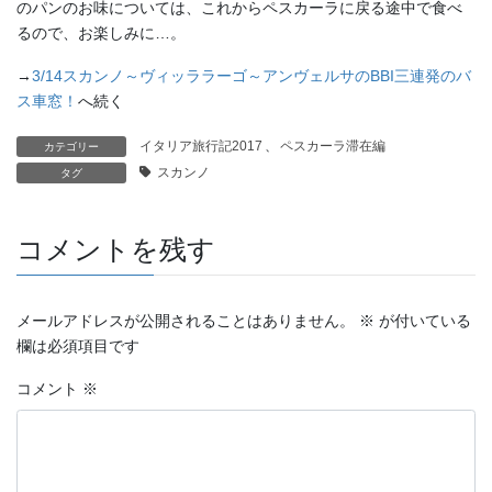
のパンのお味については、これからペスカーラに戻る途中で食べ
るので、お楽しみに…。
→
3/14スカンノ～ヴィッララーゴ～アンヴェルサのBBI三連発のバ
ス車窓！
へ続く
イタリア旅行記2017
、
ペスカーラ滞在編
カテゴリー
スカンノ
タグ
コメントを残す
メールアドレスが公開されることはありません。
※
が付いている
欄は必須項目です
コメント
※